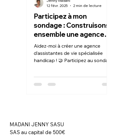
Jenny Madani
12 févr. 2025
2 min de lecture
Participez à mon
sondage : Construisons
ensemble une agence
d’assistantes de vie
Aidez-moi à créer une agence
spécialisée handicap !
d’assistantes de vie spécialisée
handicap ! 🤝 Participez au sondage
et partagez vos besoins. 📝✨
MADANI JENNY SASU
SAS au capital de 500€