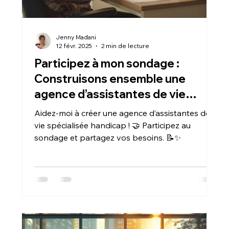
Jenny Madani
12 févr. 2025
2 min de lecture
Participez à mon sondage :
Construisons ensemble une
agence d’assistantes de vie
spécialisée handicap !
Aidez-moi à créer une agence d’assistantes de
vie spécialisée handicap ! 🤝 Participez au
sondage et partagez vos besoins. 📝✨