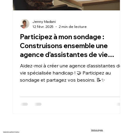
Jenny Madani
12 févr. 2025
2 min de lecture
Participez à mon sondage :
Construisons ensemble une
agence d’assistantes de vie
spécialisée handicap !
Aidez-moi à créer une agence d’assistantes de
vie spécialisée handicap ! 🤝 Participez au
sondage et partagez vos besoins. 📝✨
Mentions légales
MADANI JENNY SASU